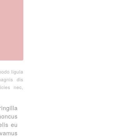
odo ligula
agnis dis
icies nec,
ingilla
rhoncus
elis eu
Vivamus