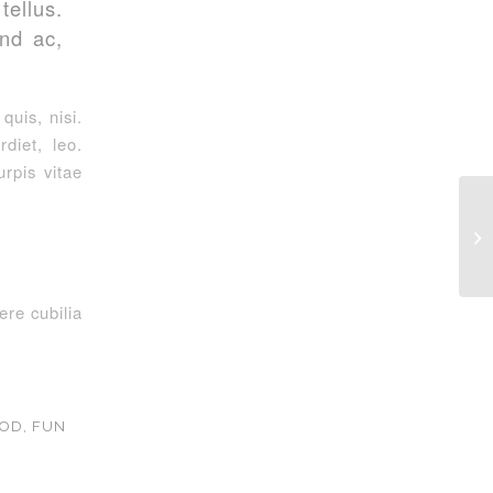
ellus.
end ac,
quis, nisi.
diet, leo.
rpis vitae
A 
ere cubilia
OD
,
FUN