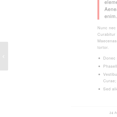
elem
Aenea
enim
Nunc nec n
Curabitur
Maecenas 
tortor.
Entry without preview image
Donec 
Phasell
Vestibu
Curae;
Sed ali
24 