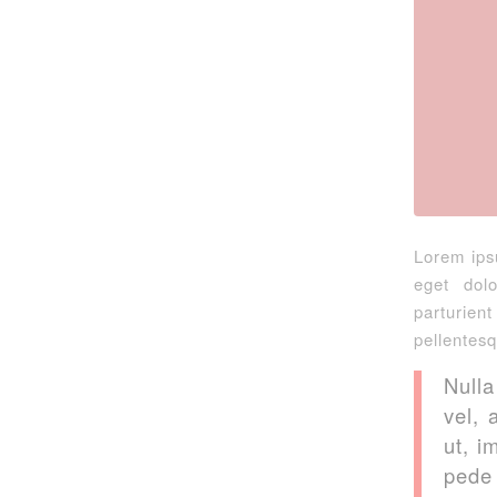
Lorem ips
eget dol
parturien
pellentesq
Nulla
vel, 
ut, i
pede 