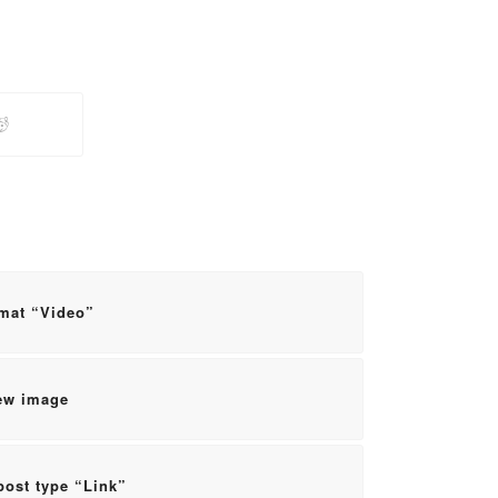
rmat “Video”
iew image
 post type “Link”