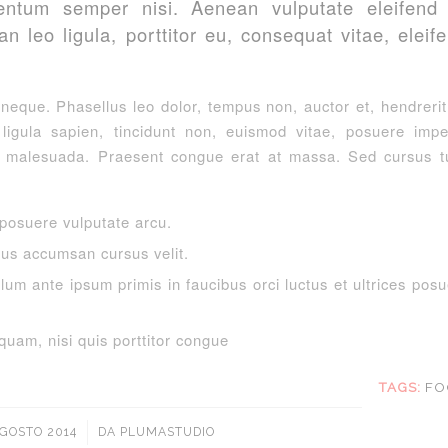
entum semper nisi. Aenean vulputate eleifend t
n leo ligula, porttitor eu, consequat vitae, eleif
.
eque. Phasellus leo dolor, tempus non, auctor et, hendrerit 
 ligula sapien, tincidunt non, euismod vitae, posuere imper
malesuada. Praesent congue erat at massa. Sed cursus tu
posuere vulputate arcu.
us accumsan cursus velit.
lum ante ipsum primis in faucibus orci luctus et ultrices posu
quam, nisi quis porttitor congue
TAGS:
FO
/
AGOSTO 2014
DA
PLUMASTUDIO